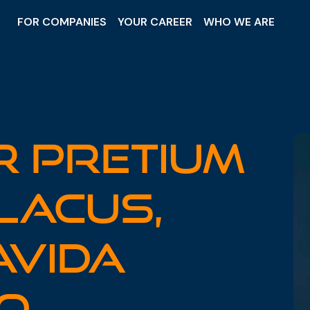
FOR COMPANIES
YOUR CAREER
WHO WE ARE
r Pretium
 Lacus,
avida
o,